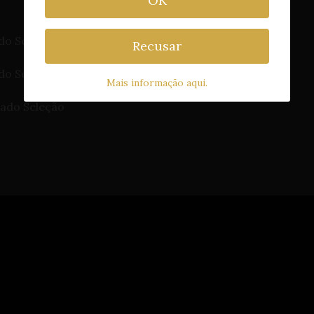
OK
do Seia
Recusar
do Seia Pingo Doce Peq. Un.
Mais informação aqui.
ado Seleção