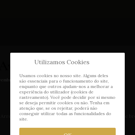
Awards 2024 - Viseu
Utilizamos Cookies
Usamos cookies no nosso site. Alguns deles
ovembro 2024
Acessos: 2747
são essenciais para o funcionamento do site,
enquanto que outros ajudam-nos a melhorar a
experiência do utilizador (cookies de
rastreamento). Você pode decidir por si mesmo
se deseja permitir cookies ou não. Tenha em
atenção que, se os rejeitar, poderá não
conseguir utilizar todas as funcionalidades do
 Arrecadámos quatro medalhas, três de prata e uma de b
site.