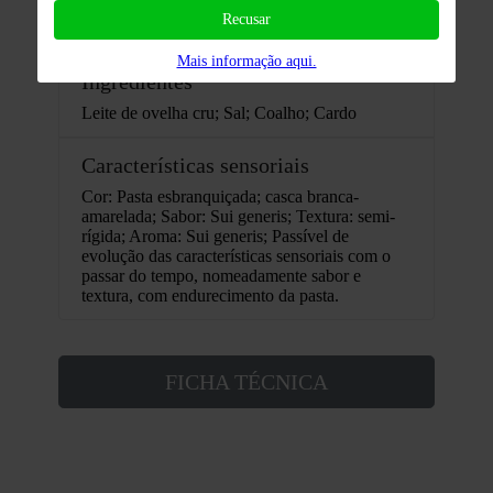
Recusar
Embalado em unidades de 110g.
Mais informação aqui.
Ingredientes
Leite de ovelha cru; Sal; Coalho; Cardo
Características sensoriais
Cor: Pasta esbranquiçada; casca branca-
amarelada; Sabor: Sui generis; Textura: semi-
rígida; Aroma: Sui generis; Passível de
evolução das características sensoriais com o
passar do tempo, nomeadamente sabor e
textura, com endurecimento da pasta.
FICHA TÉCNICA