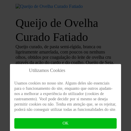
Queijo de Ovelha
Curado Fatiado
Queijo curado, de pasta semi-rígida, branca ou
ligeiramente amarelada, com poucos ou nenhuns
olhos, obtidos por coagulação do
leite
de ovelha cru
através da ação do cardo e do coalho.
Queijo de Seia.
Utilizamos Cookies
Usamos cookies no nosso site. Alguns deles são essenciais
para o funcionamento do site, enquanto que outros ajudam-
nos a melhorar a experiência do utilizador (cookies de
rastreamento). Você pode decidir por si mesmo se deseja
permitir cookies ou não. Tenha em atenção que, se os rejeitar,
Região
poderá não conseguir utilizar todas as funcionalidades do site.
Seia
OK
Medidas e formatos do produto